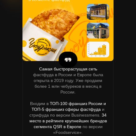
Самая быстрорастущая сеть
фастфуда в России и Европе была
открыта в 2019 году. Уже продаем
Всего выступил более чем на 100
более 1 млн чебуреков в месяц в
России.
площадках.
Самое большое выступление – на
Входим в
ТОП-100 франшиз России и
1000 человек
ТОП-5 франшиз сферы фастфуда
и
стрифуда по версии Businessmens.
34
место в рейтинге крупнейших брендов
сегмента QSR в Европе
по версии
«Foodservice».