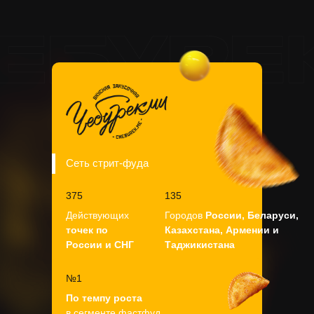
Сеть стрит-фуда
375
135
Действующих
Городов
России, Беларуси,
точек по
Казахстана, Армении и
России и СНГ
Таджикистана
№1
По темпу роста
в сегменте фастфуд