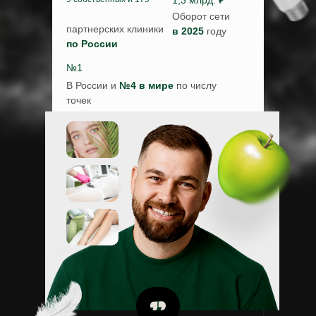
1,3 млрд. ₽
Оборот сети
партнерских клиники
в 2025
году
по России
№1
В России и
№4 в мире
по числу
точек