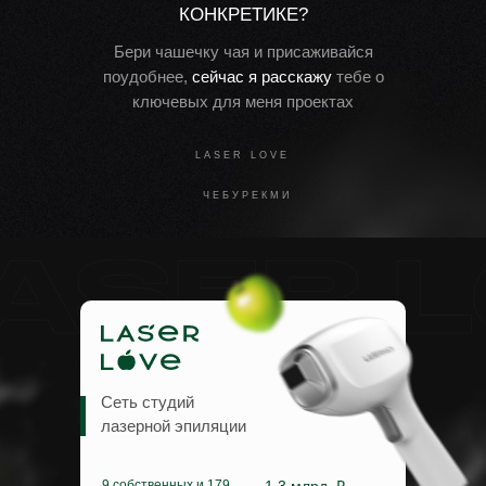
КОНКРЕТИКЕ?
Бери чашечку чая и присаживайся
поудобнее,
сейчас я расскажу
тебе о
ключевых для меня проектах
LASER LOVE
ЧЕБУРЕКМИ
Сеть студий
лазерной эпиляции
9 собственных и 179